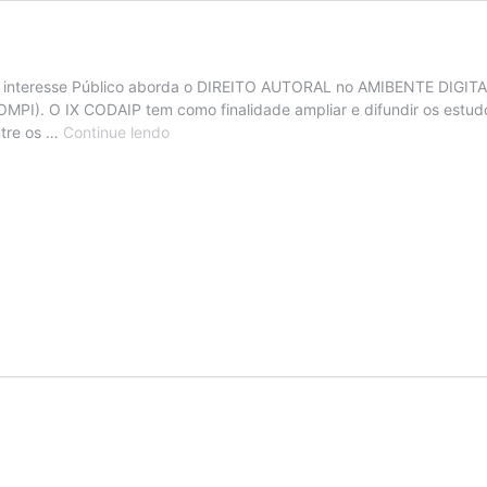
 e interesse Público aborda o DIREITO AUTORAL no AMIBENTE DIGITA
(OMPI). O IX CODAIP tem como finalidade ampliar e difundir os estud
Anais
ntre os …
Continue lendo
do
IX
CODAIP