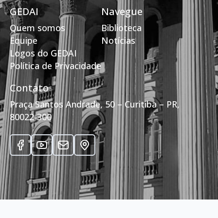
GEDAI
Navegue
Quem somos
Biblioteca
Equipe
Notícias
Logos do GEDAI
Política de Privacidade
Contato
Praça Santos Andrade, 50 – Curitiba – PR,
80022-300