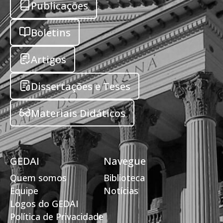
Publicações
Boletins
Artigos
Dissertações e Teses
Materiais Didáticos
GEDAI
Navegue
Quem somos
Biblioteca
Equipe
Notícias
Logos do GEDAI
Política de Privacidade