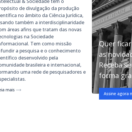
ntelectual & Sociedade tem o
ropósito de divulgação da produção
ientífica no âmbito da Ciência Jurídica,
isando também a interdisciplinaridade
om áreas afins que tratam das novas
ecnologias na Sociedade
Quer ficar
nformacional. Tem como missão
ifundir a pesquisa e o conhecimento
as novida
ientífico desenvolvido pela
Receba se
omunidade brasileira e internacional,
ormando uma rede de pesquisadores e
forma gra
specialistas.
eia mais
Assine agora 