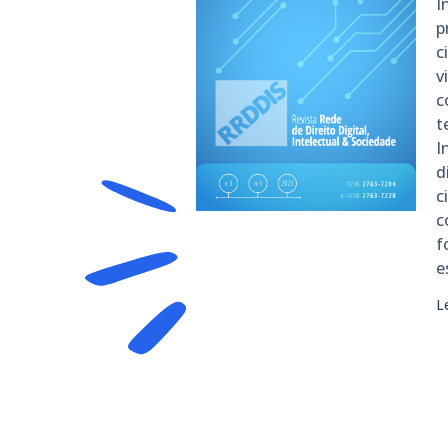
I
p
c
v
c
t
I
d
c
c
f
e
L