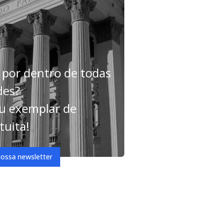
 por dentro de todas
des?
u exemplar de
tuita!
nossa newsletter