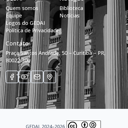
Quem somos
Biblioteca
Equipe
Notícias
Logos do GEDAI
Política de Privacidade
Contato
Praça Santos Andrade, 50 – Curitiba – PR,
80022-300
GEDAI, 2024–2026