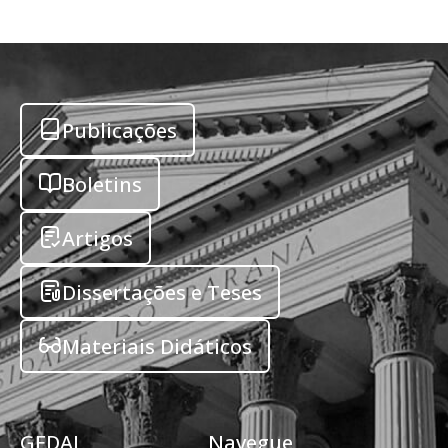
Publicações
Boletins
Artigos
Dissertações e Teses
Materiais Didáticos
GEDAI
Navegue