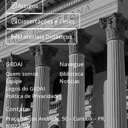
Artigos
Dissertações e Teses
Materiais Didáticos
GEDAI
Navegue
Quem somos
Biblioteca
Equipe
Notícias
Logos do GEDAI
Política de Privacidade
Contato
Praça Santos Andrade, 50 – Curitiba – PR,
80022-300