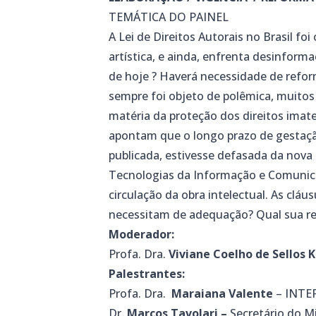
TEMÁTICA DO PAINEL
A Lei de Direitos Autorais no Brasil foi
artística, e ainda, enfrenta desinformaç
de hoje ? Haverá necessidade de refor
sempre foi objeto de polêmica, muit
matéria da proteção dos direitos imate
apontam que o longo prazo de gestação
publicada, estivesse defasada da nova
Tecnologias da Informação e Comunicaç
circulação da obra intelectual. As cláu
necessitam de adequação? Qual sua re
Moderador:
Profa. Dra.
Viviane Coelho de Sellos 
Palestrantes:
Profa. Dra.
Maraiana Valente
– INTE
Dr.
Marcos Tavolari –
Secretário do Mi