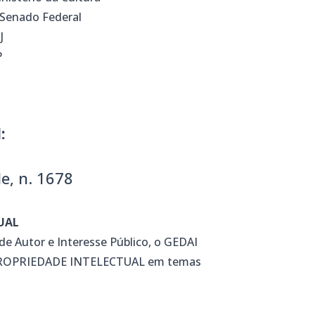
/Senado Federal
J
P
:
le, n. 1678
UAL
de Autor e Interesse Público, o GEDAI
e PROPRIEDADE INTELECTUAL em temas