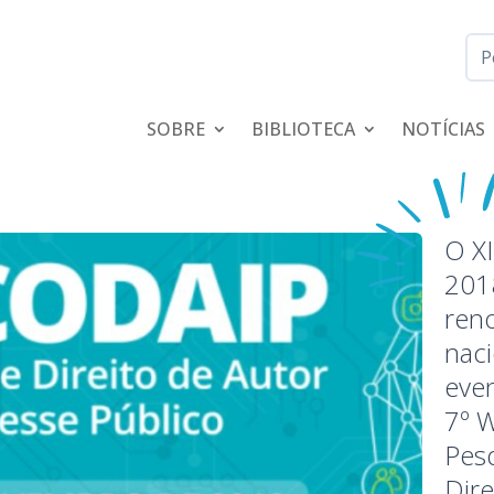
SOBRE
BIBLIOTECA
NOTÍCIAS
O X
201
ren
naci
eve
7º 
Pesq
Dire