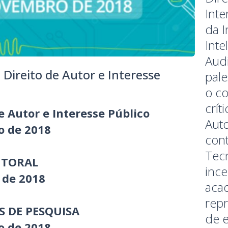
Inte
da 
Inte
Audi
Direito de Autor e Interesse
pale
o c
crít
e Autor e Interesse Público
Auto
o de 2018
con
Tec
AUTORAL
ince
 de 2018
acad
repr
 DE PESQUISA
de e
o de 2018