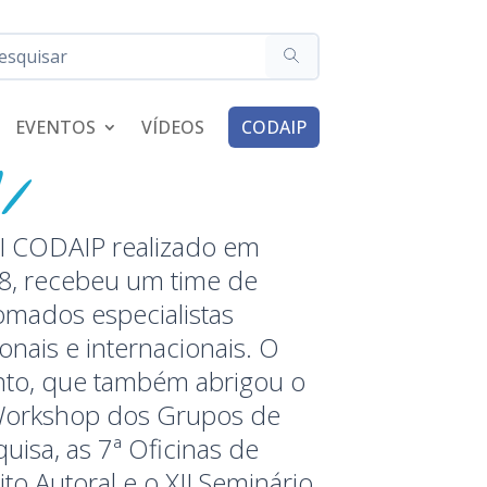
EVENTOS
VÍDEOS
CODAIP
II CODAIP realizado em
8, recebeu um time de
omados especialistas
onais e internacionais. O
nto, que também abrigou o
Workshop dos Grupos de
uisa, as 7ª Oficinas de
ito Autoral e o XII Seminário