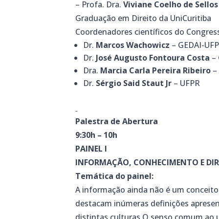
– Profa. Dra.
Viviane Coelho de Sellos
Graduação em Direito da UniCuritiba
Coordenadores científicos do Congress
Dr.
Marcos Wachowicz
– GEDAI-UF
Dr.
José Augusto Fontoura Costa
– 
Dra.
Marcia Carla Pereira Ribeiro
–
Dr.
Sérgio Said Staut Jr
– UFPR
Palestra de Abertura
9:30h – 10h
PAINEL I
INFORMAÇÃO, CONHECIMENTO E DI
Temática do painel:
A informação ainda não é um conceito 
destacam inúmeras definições apresen
distintas culturas.O senso comum ao u