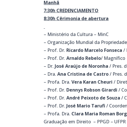
Manhã
7:30h CREDENCIAMENTO
8:30h Cêrimonia de abertura
– Ministério da Cultura – MinC
– Organização Mundial da Propriedade
– Prof. Dr.
Ricardo Marcelo Fonseca
/ 
– Prof. Dr.
Arnaldo Rebelo
/ Magnífico 
– Dr.
José Araújo de Noronha
/ Pres.
– Dra.
Ana Cristina de Castro
/ Pres. 
– Profa. Dra.
Vera Karan Cheuri
/ Dire
– Prof. Dr.
Dennys Robson Girardi
/ Co
– Prof. Dr.
André Peixoto de Souza
/ 
– Prof. Dr.
José Mario Tarufi
/ Coorden
– Profa. Dra.
Clara Maria Roman Bor
Graduação em Direito – PPGD – UFPR