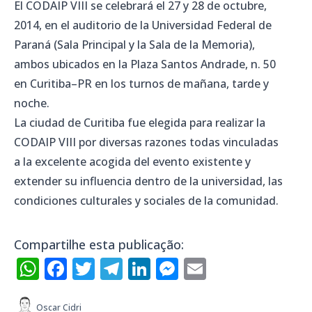
El
CODAIP
VIII
se celebrará
el 27
y 28 de octubre
,
2014,
en el auditorio de
la Universidad Federal de
Paraná
(
Sala Principal
y la Sala de
la Memoria
)
,
ambos ubicados
en la Plaza
Santos
Andrade
,
n
.
50
en
Curitiba
–
PR
en
los
turnos de mañana
, tarde y
noche
.
La ciudad de
Curitiba
fue elegida
para realizar la
CODAIP
VIII
por diversas razones
todas
vinculadas
a
la excelente
acogida
del evento
existente
y
extender
su influencia
dentro de la universidad
, las
condiciones
culturales y
sociales de la comunidad
.
Compartilhe esta publicação:
WhatsApp
Facebook
Twitter
Telegram
LinkedIn
Messenger
Email
Oscar Cidri