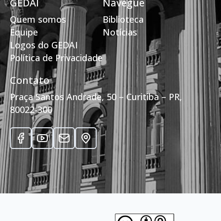
GEDAI
Navegue
Quem somos
Biblioteca
Equipe
Notícias
Logos do GEDAI
Política de Privacidade
Contato
Praça Santos Andrade, 50 – Curitiba – PR,
80022-300