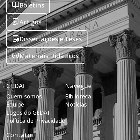
Boletins
Artigos
Dissertações e Teses
Materiais Didáticos
GEDAI
Navegue
Quem somos
Biblioteca
Equipe
Notícias
Logos do GEDAI
Política de Privacidade
Contato