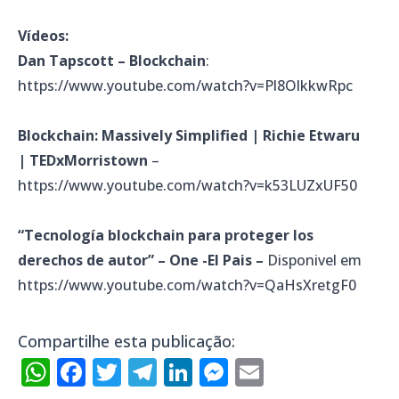
Vídeos:
Dan Tapscott – Blockchain
:
https://www.youtube.com/watch?v=Pl8OlkkwRpc
Blockchain: Massively Simplified | Richie Etwaru
| TEDxMorristown
–
https://www.youtube.com/watch?v=k53LUZxUF50
“Tecnología blockchain para proteger los
derechos de autor” – One -El Pais –
Disponivel em
https://www.youtube.com/watch?v=QaHsXretgF0
Compartilhe esta publicação:
WhatsApp
Facebook
Twitter
Telegram
LinkedIn
Messenger
Email