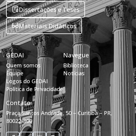
Dissertações e Teses
Materiais Didáticos
GEDAI
Navegue
Quem somos
Biblioteca
Equipe
Notícias
Logos do GEDAI
Política de Privacidade
Contato
Praça Santos Andrade, 50 – Curitiba – PR,
80022-300