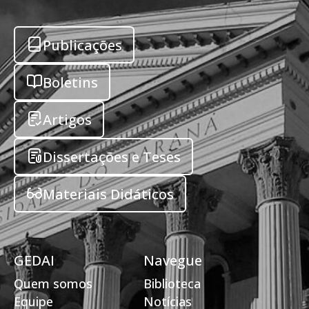
Publicações
Boletins
Artigos
Dissertações e Teses
Materiais Didáticos
GEDAI
Navegue
Quem somos
Biblioteca
Equipe
Notícias