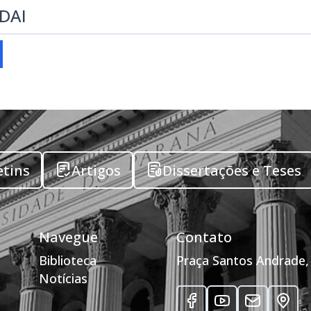
EDAI
etins
Artigos
Dissertações e Teses
Navegue
Contato
Biblioteca
Praça Santos Andrade, 
Notícias