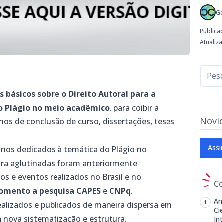
G
Publica
Atualiz
s básicos sobre o Direito Autoral para a
 Plágio no meio acadêmico
, para coibir a
Novi
lhos de conclusão de curso, dissertações, teses
Assi
 anos dedicados à temática do Plágio no
ora aglutinadas foram anteriormente
s e eventos realizados no Brasil e no
C
fomento a pesquisa CAPES
e
CNPq
.
An
ealizados e publicados de maneira dispersa em
Ci
a nova sistematização e estrutura.
In