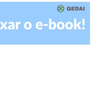
m
dIn
senger
mail