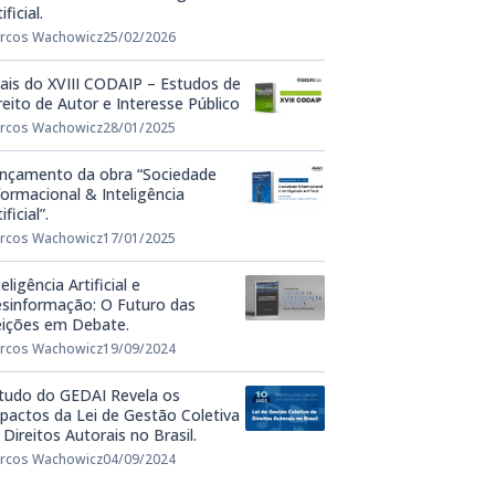
ificial.
rcos Wachowicz
25/02/2026
ais do XVIII CODAIP – Estudos de
reito de Autor e Interesse Público
rcos Wachowicz
28/01/2025
nçamento da obra “Sociedade
formacional & Inteligência
ificial”.
rcos Wachowicz
17/01/2025
teligência Artificial e
sinformação: O Futuro das
eições em Debate.
rcos Wachowicz
19/09/2024
tudo do GEDAI Revela os
pactos da Lei de Gestão Coletiva
 Direitos Autorais no Brasil.
rcos Wachowicz
04/09/2024