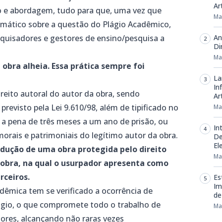
Art
o e abordagem, tudo para que, uma vez que
Ma
mático sobre a questão do Plágio Acadêmico,
squisadores e gestores de ensino/pesquisa a
An
Di
Ma
 obra alheia. Essa prática sempre foi
La
In
reito autoral do autor da obra, sendo
Art
revisto pela Lei 9.610/98, além de tipificado no
Ma
 a pena de três meses a um ano de prisão, ou
In
orais e patrimoniais do legítimo autor da obra.
De
El
dução de uma obra protegida pelo direito
Ma
a obra, na qual o usurpador apresenta como
rceiros.
Es
Im
êmica tem se verificado a ocorrência de
de
ágio, o que compromete todo o trabalho de
Ma
ores, alcançando não raras vezes