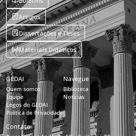
Boletins
Artigos
Dissertações e Teses
Materiais Didáticos
GEDAI
Navegue
Quem somos
Biblioteca
Equipe
Notícias
Logos do GEDAI
Política de Privacidade
Contato