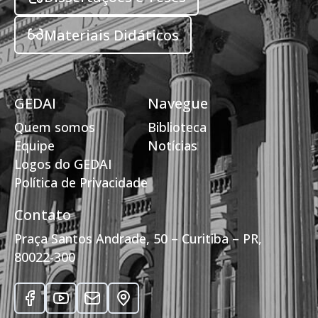
Materiais Didáticos
GEDAI
Navegue
Quem somos
Biblioteca
Equipe
Notícias
Logos do GEDAI
Política de Privacidade
Contato
Praça Santos Andrade, 50 – Curitiba – PR,
80022-300