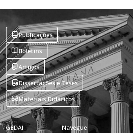
Publicações
Boletins
Artigos
Dissertações e Teses
Materiais Didáticos
GEDAI
Navegue