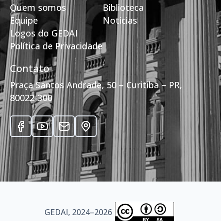
Quem somos
Biblioteca
Equipe
Notícias
Logos do GEDAI
Política de Privacidade
Contato
Praça Santos Andrade, 50 – Curitiba – PR,
80022-300
GEDAI, 2024–2026