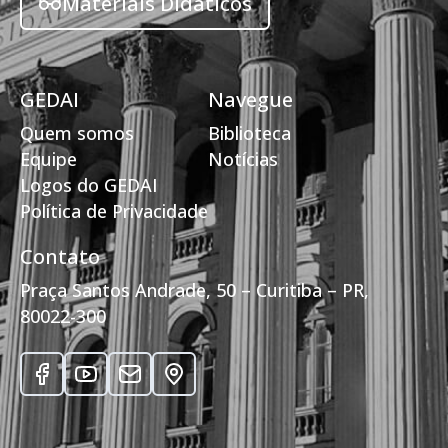
Materiais Didáticos
GEDAI
Navegue
Quem somos
Biblioteca
Equipe
Notícias
Logos do GEDAI
Política de Privacidade
Contato
Praça Santos Andrade, 50 – Curitiba – PR,
80022-300