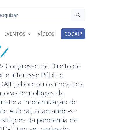
EVENTOS
VÍDEOS
CODAIP
V Congresso de Direito de
r e Interesse Público
DAIP) abordou os impactos
novas tecnologias da
rnet e a modernização do
ito Autoral, adaptando-se
estrições da pandemia de
ID-19 ao ser realizado