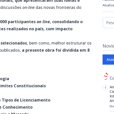
cionais, que apresentaram suas ideias e
Atualiz
 discussões
on-line
das novas fronteiras do
000 participantes
on line
, consolidando o
es realizados no país, com impacto
 selecionados
, bem como, melhor estruturar os
Novi
publicados,
a presente obra foi dividida em 8
Assi
C
logia
Limites Constitucionais
An
Ci
In
 e Tipos de Licenciamento
Art
Ma
o e Conhecimento