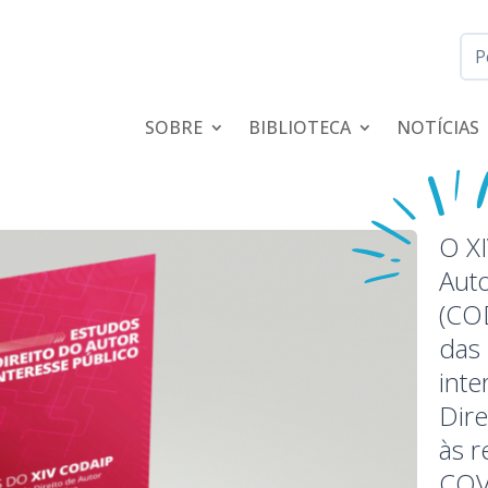
SOBRE
BIBLIOTECA
NOTÍCIAS
O XI
Auto
(CO
das 
inte
Dire
às r
COV