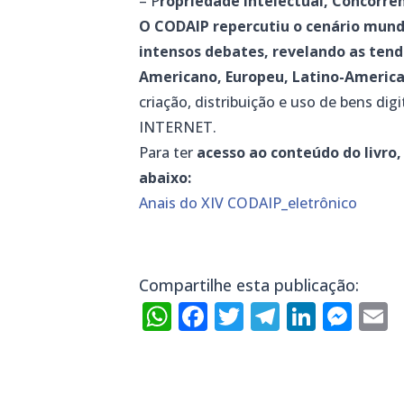
– P
ropriedade Intelectual, Concorrê
O CODAIP repercutiu o cenário mundi
intensos debates, revelando as ten
Americano, Europeu, Latino-Americ
criação, distribuição e uso de bens di
INTERNET.
Para ter
acesso ao conteúdo do livro
abaixo:
Anais do XIV CODAIP_eletrônico
Compartilhe esta publicação:
WhatsApp
Facebook
Twitter
Telegra
Linke
Mes
E