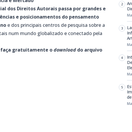
ncia e Mercado
An
al dos Direitos Autorais passa por grandes e
Di
Ma
dências e posicionamentos do pensamento
ano
e dos principais centros de pesquisa sobre a
La
gitais num mundo globalizado e conectado pela
In
Art
Ma
, faça gratuitamente o
download
do arquivo
In
De
El
Ma
Es
Im
de
m
dIn
senger
mail
Ma