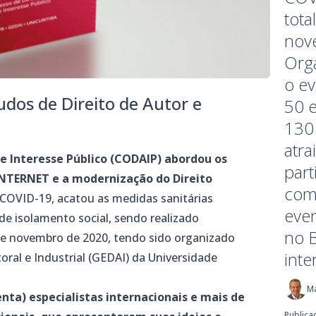
tota
nov
Org
o e
udos de Direito de Autor e
50 e
130 
atra
 e Interesse Público (CODAIP) abordou os
part
INTERNET e a modernização do Direito
com
COVID-19, acatou as medidas sanitárias
even
de isolamento social, sendo realizado
no 
 de novembro de 2020, tendo sido organizado
inte
oral e Industrial (GEDAI) da Universidade
M
enta) especialistas internacionais e mais de
Publica