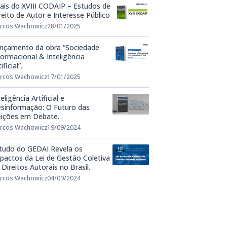
ais do XVIII CODAIP – Estudos de
reito de Autor e Interesse Público
rcos Wachowicz
28/01/2025
nçamento da obra “Sociedade
formacional & Inteligência
ificial”.
rcos Wachowicz
17/01/2025
teligência Artificial e
sinformação: O Futuro das
eições em Debate.
rcos Wachowicz
19/09/2024
tudo do GEDAI Revela os
pactos da Lei de Gestão Coletiva
 Direitos Autorais no Brasil.
rcos Wachowicz
04/09/2024