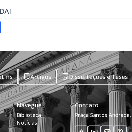
EDAI
etins
Artigos
Dissertações e Teses
Navegue
Contato
Biblioteca
Praça Santos Andrade, 
Notícias