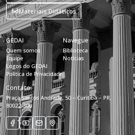
Materiais Didáticos
GEDAI
Navegue
Quem somos
Biblioteca
Equipe
Notícias
Logos do GEDAI
Política de Privacidade
Contato
Praça Santos Andrade, 50 – Curitiba – PR,
80022-300