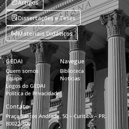
Artigos
Dissertações e Teses
Materiais Didáticos
GEDAI
Navegue
Quem somos
Biblioteca
Equipe
Notícias
Logos do GEDAI
Política de Privacidade
Contato
Praça Santos Andrade, 50 – Curitiba – PR,
80022-300