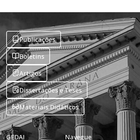
Publicações
Boletins
Artigos
Dissertações e Teses
Materiais Didáticos
GEDAI
Navegue