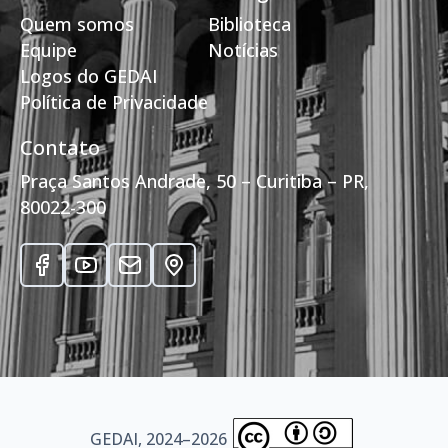
Quem somos
Biblioteca
Equipe
Notícias
Logos do GEDAI
Política de Privacidade
Contato
Praça Santos Andrade, 50 – Curitiba – PR,
80022-300
GEDAI, 2024–2026