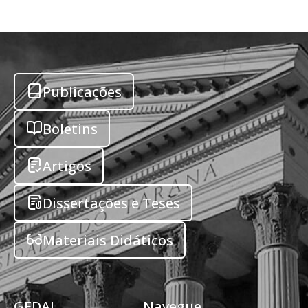
Publicações
Boletins
Artigos
Dissertações e Teses
Materiais Didáticos
GEDAI
Navegue