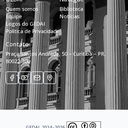
Quem somos
Biblioteca
Equipe
Notícias
Logos do GEDAI
Política de Privacidade
Contato
Praça Santos Andrade, 50 – Curitiba – PR,
80022-300
GEDAI, 2024–2026