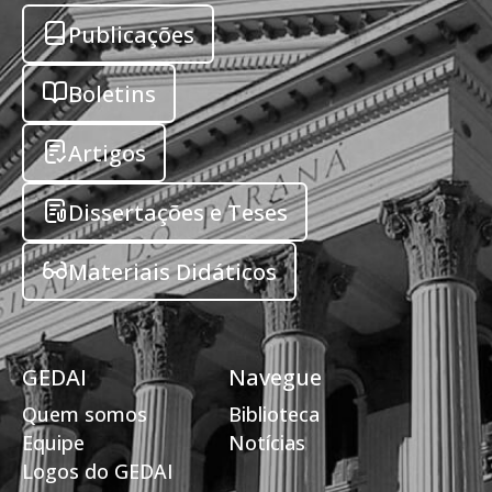
Publicações
Boletins
Artigos
Dissertações e Teses
Materiais Didáticos
GEDAI
Navegue
Quem somos
Biblioteca
Equipe
Notícias
Logos do GEDAI