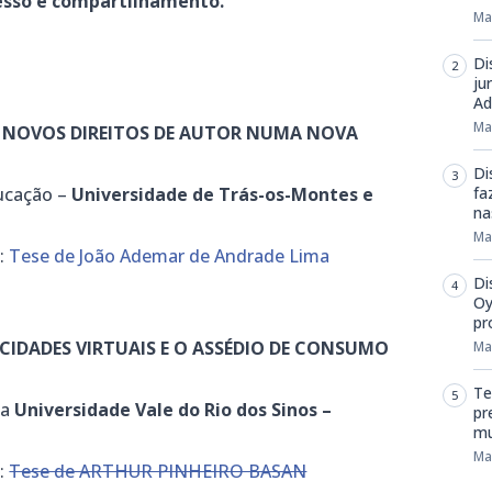
cesso e compartilhamento.
Ma
Di
ju
Ad
Ma
 NOVOS DIREITOS DE AUTOR NUMA NOVA
Di
ucação –
Universidade de Trás-os-Montes e
fa
na
Ma
k:
Tese de João Ademar de Andrade Lima
Di
Oy
pr
ICIDADES VIRTUAIS E O ASSÉDIO DE CONSUMO
Ma
Te
da
Universidade Vale do Rio dos Sinos –
pr
mu
Ma
k:
Tese de ARTHUR PINHEIRO BASAN