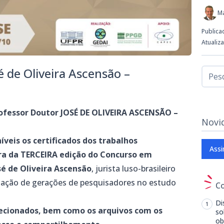
M
Publica
Atualiz
é de Oliveira Ascensão –
essor Doutor JOSÉ DE OLIVEIRA ASCENSÃO –
Novi
íveis os certificados dos trabalhos
Assi
ra da TERCEIRA edição do Concurso em
sé de Oliveira Ascensão
, jurista luso-brasileiro
mação de gerações de pesquisadores no estudo
C
Di
elecionados, bem como os arquivos com os
so
ob