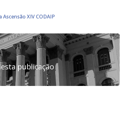
ira Ascensão XIV CODAIP
esta publicação
m
dIn
senger
mail