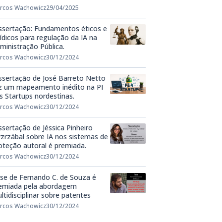
rcos Wachowicz
29/04/2025
ssertação: Fundamentos éticos e
rídicos para regulação da IA na
ministração Pública.
rcos Wachowicz
30/12/2024
ssertação de José Barreto Netto
z um mapeamento inédito na PI
s Startups nordestinas.
rcos Wachowicz
30/12/2024
ssertação de Jéssica Pinheiro
zrzábal sobre IA nos sistemas de
oteção autoral é premiada.
rcos Wachowicz
30/12/2024
se de Fernando C. de Souza é
emiada pela abordagem
ltidisciplinar sobre patentes
rcos Wachowicz
30/12/2024