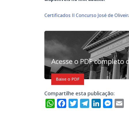
Certificados II Concurso José de Olive
Acesse o PDF completo d
Baixe o PDF
Compartilhe esta publicação:
WhatsApp
Facebook
Twitter
Telegra
Linke
Mes
E