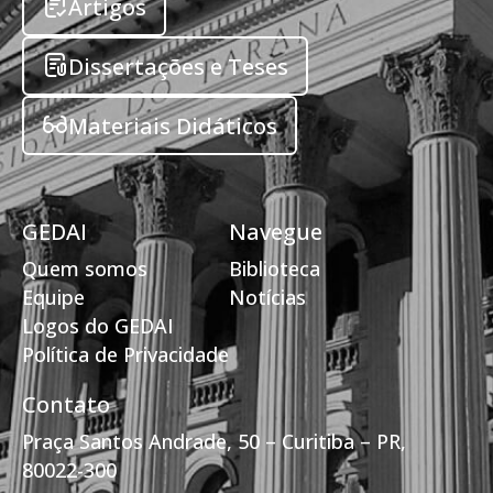
Artigos
Dissertações e Teses
Materiais Didáticos
GEDAI
Navegue
Quem somos
Biblioteca
Equipe
Notícias
Logos do GEDAI
Política de Privacidade
Contato
Praça Santos Andrade, 50 – Curitiba – PR,
80022-300