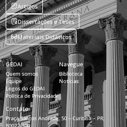
Artigos
Dissertações e Teses
Materiais Didáticos
GEDAI
Navegue
Quem somos
Biblioteca
Equipe
Notícias
Logos do GEDAI
Política de Privacidade
Contato
Praça Santos Andrade, 50 – Curitiba – PR,
80022-300