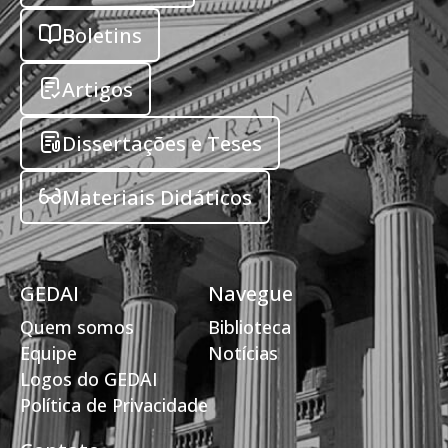
Boletins
Artigos
Dissertações e Teses
Materiais Didáticos
GEDAI
Navegue
Quem somos
Biblioteca
Equipe
Notícias
Logos do GEDAI
Política de Privacidade