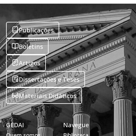
Publicações
Boletins
Artigos
Dissertações e Teses
Materiais Didáticos
GEDAI
Navegue
Quem somos
Biblioteca