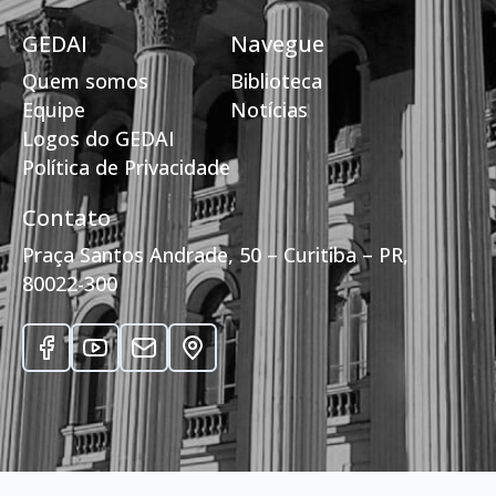
GEDAI
Navegue
Quem somos
Biblioteca
Equipe
Notícias
Logos do GEDAI
Política de Privacidade
Contato
Praça Santos Andrade, 50 – Curitiba – PR,
80022-300