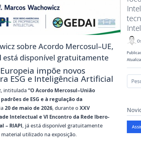
Inte
tecn
Intel
Os
wicz sobre Acordo Mercosul–UE,
Publica
al está disponível gratuitamente
Atualiz
 Europeia impõe novos
a ESG e Inteligência Artificial
z
, intitulada
“O Acordo Mercosul–União
 padrões de ESG e à regulação da
dia
20 de maio de 2026
, durante o
XXV
Novi
de Intelectual e VI Encontro da Rede Ibero-
l – RIAPI
, já está disponível gratuitamente
Assi
material utilizado na exposição.