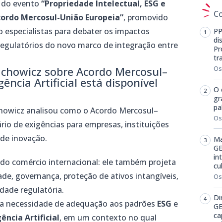
o do evento
“Propriedade Intelectual, ESG e
C
ordo Mercosul-União Europeia”
, promovido
o especialistas para debater os impactos
PP
di
 regulatórios do novo marco de integração entre
Pr
tr
achowicz sobre Acordo Mercosul–
Os
ência Artificial está disponível
O 
gr
pa
chowicz analisou como o Acordo Mercosul–
Os
io de exigências para empresas, instituições
 de inovação.
Ma
GE
in
 do comércio internacional: ele também projeta
cu
de, governança, proteção de ativos intangíveis,
Os
dade regulatória.
Di
 a necessidade de adequação aos padrões
ESG
e
GE
ca
gência Artificial
, em um contexto no qual