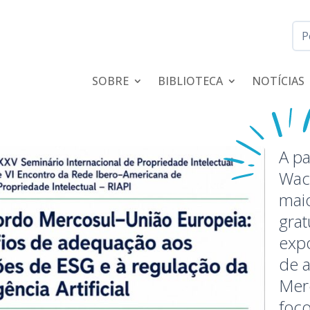
SOBRE
BIBLIOTECA
NOTÍCIAS
A pa
Wac
maio
grat
expo
de 
Mer
foc