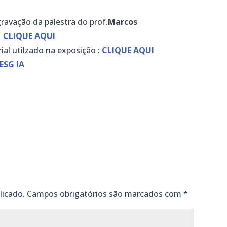
gravação da palestra do prof.
Marcos
CLIQUE AQUI
ial utilzado na exposição :
CLIQUE AQUI
ESG IA
m
dIn
senger
mail
licado.
Campos obrigatórios são marcados com
*