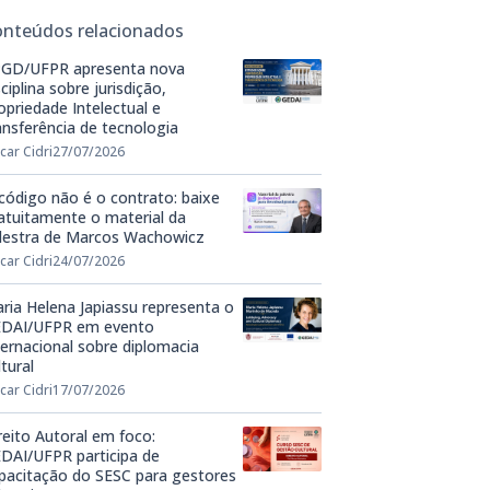
onteúdos relacionados
GD/UFPR apresenta nova
sciplina sobre jurisdição,
opriedade Intelectual e
ansferência de tecnologia
car Cidri
27/07/2026
código não é o contrato: baixe
atuitamente o material da
lestra de Marcos Wachowicz
car Cidri
24/07/2026
ria Helena Japiassu representa o
DAI/UFPR em evento
ternacional sobre diplomacia
ltural
car Cidri
17/07/2026
reito Autoral em foco:
DAI/UFPR participa de
pacitação do SESC para gestores