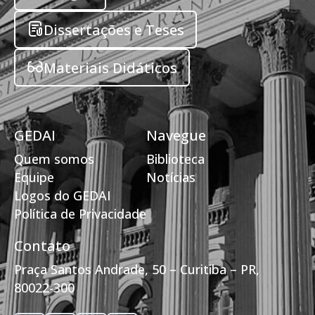
Dissertações e Teses
Materiais Didáticos
GEDAI
Navegue
Quem somos
Biblioteca
Equipe
Notícias
Logos do GEDAI
Política de Privacidade
Contato
Praça Santos Andrade, 50 – Curitiba – PR,
80022-300