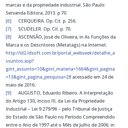
marcas e da propriedade industrial. São Paulo:
Servanda Editora, 2013. p 70.
[6]
CERQUEIRA. Op. Cit. p. 256.
[7]
SCUDELER. Op. Cit. p. 70.
[8]
ASCENSÃO, José de Oliveira, in As Funções da
Marca e os Descritores (Metatags) na Internet.
http://ld2.ldsoft.com.br/portal_webseek/detalhe_a
ssuntos.asp?
gint_assunto=10&gint_materia=1664&gint_pagina
=13&gint_pagina_pesquisa=28
acessado em 24 de
maio de 2016.
[9]
AUGUSTO, Eduardo Ribeiro. A Interpretação
do Artigo 130, Inciso III, da Lei da Propriedade
Industrial – Lei 9.279/96 – pelo Tribunal de Justiça
do Estado de São Paulo no Período Compreendido
entre o Ano de 1997 até o Mês de Julho de 2006; in