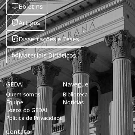
Boletins
Artigos
Dissertações e Teses
Materiais Didáticos
GEDAI
Navegue
Quem somos
Biblioteca
Equipe
Notícias
Logos do GEDAI
Política de Privacidade
Contato