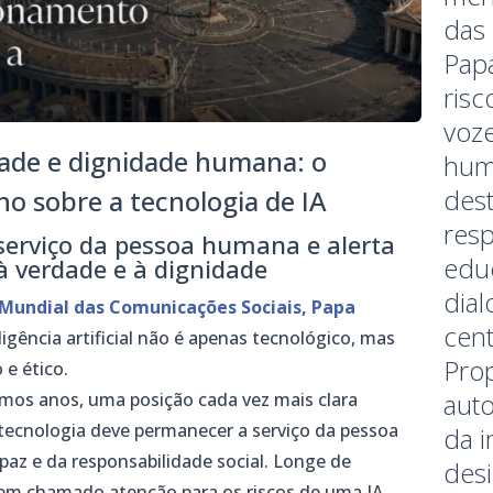
das
Papa
risc
voz
erdade e dignidade humana: o
hum
des
o sobre a tecnologia de IA
res
serviço da pessoa humana e alerta
educ
à verdade e à dignidade
dia
Mundial das Comunicações Sociais, Papa
cent
ligência artificial não é apenas tecnológico, mas
Prop
 e ético.
auto
imos anos, uma posição cada vez mais clara
 a tecnologia deve permanecer a serviço da pessoa
da 
paz e da responsabilidade social. Longe de
des
é tem chamado atenção para os riscos de uma IA