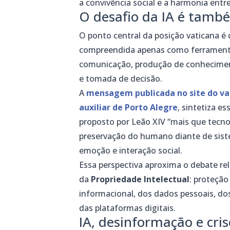
a convivência social e a harmonia entr
O desafio da IA é tamb
O ponto central da posição vaticana é q
compreendida apenas como ferramenta 
comunicação, produção de conheciment
e tomada de decisão.
A
mensagem publicada no site do v
auxiliar de Porto Alegre
, sintetiza e
proposto por Leão XIV “mais que tecnol
preservação do humano diante de sist
emoção e interação social.
Essa perspectiva aproxima o debate re
da
Propriedade Intelectual
: proteção
informacional, dos dados pessoais, dos
das plataformas digitais.
IA, desinformação e cri