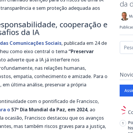
da 
m transparência e sem proteção adequada aos
M
esponsabilidade, cooperação e
Publica
afios da IA
 das Comunicações Sociais
, publicada em 24 de
lheu como eixo central o tema
“Preservar
o adverte que a IA já interfere nos
profundamente, nas relações humanas,
Novi
ostos, empatia, conhecimento e amizade. Para o
, em última análise, preservar a própria
Assi
continuidade com o pontificado de Francisco,
ra o
57º Dia Mundial da Paz, em 2024
, ao
C
Na ocasião, Francisco destacou que os avanços
Po
antes, mas também riscos graves para a justiça,
hi