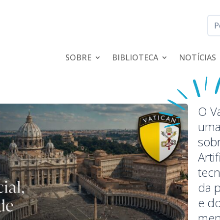
SOBRE
BIBLIOTECA
NOTÍCIAS
O V
uma
sobr
Arti
tecn
da 
e d
men