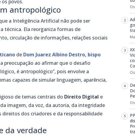
so
e os povos.
ém antropológico
Os
Ad
ue a Inteligência Artificial não pode ser
go
técnica. Ela reorganiza formas de
tr
o, circulação de informações, relações sociais
Ma
XX
aticano
de
Dom Juarez Albino Destro, bispo
Vi
co
ssa preocupação ao afirmar que o desafio
Co
ógico, é antropológico”, pois envolve a
Os
emas capazes de simular linguagem, aparência,
De
Do
Pe
ligioso de temas centrais do
Direito Digital
e
Os
 da imagem, da voz, da autoria, da integridade
 direitos dos criadores e da responsabilidade
PP
di
Pr
se da verdade
tr