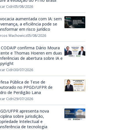
bre a evolução do PI no Brasil
car Cidri
05/08/2026
vocacia aumentada com IA: sem
vernança, a eficiência pode se
ansformar em risco jurídico
rcos Wachowicz
05/08/2026
 CODAIP confirma Dário Moura
cente e Thomas Hoeren em duas
nferências de abertura sobre IA e
pyright
car Cidri
30/07/2026
fesa Pública de Tese de
utorado no PPGD/UFPR de
dro de Perdigão Lana
car Cidri
29/07/2026
GD/UFPR apresenta nova
sciplina sobre jurisdição,
opriedade Intelectual e
ansferência de tecnologia