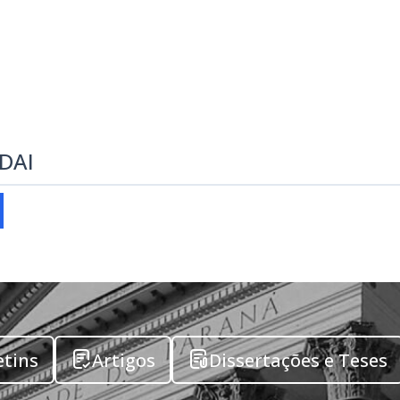
EDAI
etins
Artigos
Dissertações e Teses