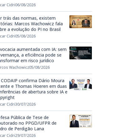
car Cidri
06/08/2026
r trás das normas, existem
stórias: Marcos Wachowicz fala
bre a evolução do PI no Brasil
car Cidri
05/08/2026
vocacia aumentada com IA: sem
vernança, a eficiência pode se
ansformar em risco jurídico
rcos Wachowicz
05/08/2026
 CODAIP confirma Dário Moura
cente e Thomas Hoeren em duas
nferências de abertura sobre IA e
pyright
car Cidri
30/07/2026
fesa Pública de Tese de
utorado no PPGD/UFPR de
dro de Perdigão Lana
car Cidri
29/07/2026