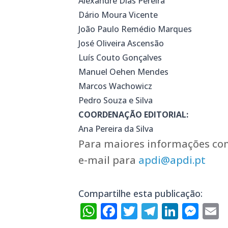
Alexandre Dias Pereira
Dário Moura Vicente
João Paulo Remédio Marques
José Oliveira Ascensão
Luís Couto Gonçalves
Manuel Oehen Mendes
Marcos Wachowicz
Pedro Souza e Silva
COORDENAÇÃO EDITORIAL:
Ana Pereira da Silva
Para maiores informações con
e-mail para
apdi@apdi.pt
Compartilhe esta publicação:
WhatsApp
Facebook
Twitter
Telegra
Linke
Mes
E