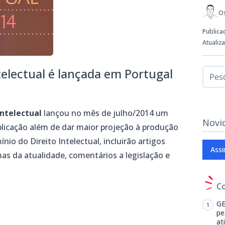
Os
Publica
Atualiz
telectual é lançada em Portugal
Intelectual
lançou no mês de julho/2014 um
Novi
blicação além de dar maior projeção à produção
nio do Direito Intelectual, incluirão artigos
Assi
as da atualidade, comentários a legislação e
C
GE
pe
at