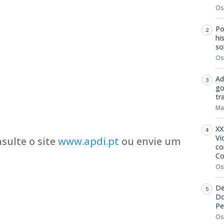
Os
Po
hi
so
Os
Ad
go
tr
Ma
XX
Vi
sulte o site
www.apdi.pt
ou envie um
co
Co
Os
De
Do
m
dIn
senger
mail
Pe
Os