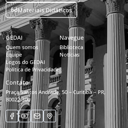
Materiais Didáticos
GEDAI
Navegue
Quem somos
Biblioteca
Equipe
Notícias
Logos do GEDAI
Política de Privacidade
Contato
Praça Santos Andrade, 50 – Curitiba – PR,
80022-300