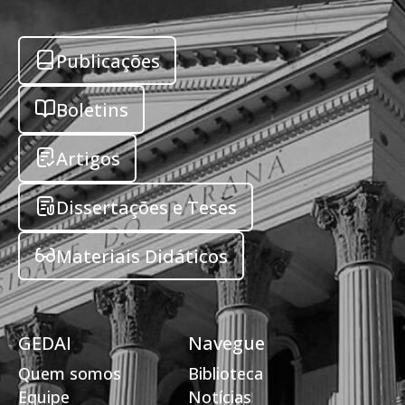
Publicações
Boletins
Artigos
Dissertações e Teses
Materiais Didáticos
GEDAI
Navegue
Quem somos
Biblioteca
Equipe
Notícias