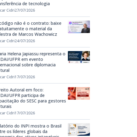
ansferência de tecnologia
car Cidri
27/07/2026
código não é o contrato: baixe
atuitamente o material da
lestra de Marcos Wachowicz
car Cidri
24/07/2026
ria Helena Japiassu representa o
DAI/UFPR em evento
ternacional sobre diplomacia
ltural
car Cidri
17/07/2026
reito Autoral em foco:
DAI/UFPR participa de
pacitação do SESC para gestores
lturais
car Cidri
17/07/2026
latório do INPI mostra o Brasil
tre os líderes globais da
onomia dos ativos intangíveis