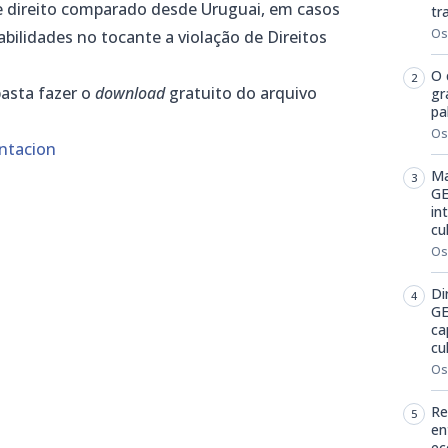
e direito comparado desde Uruguai, em casos
tr
Os
ilidades no tocante a violação de Direitos
O 
basta fazer o
download
gratuito do arquivo
gr
pa
Os
entacion
Ma
GE
in
cu
m
dIn
senger
mail
Os
Di
GE
ca
cu
Os
Re
en
ec