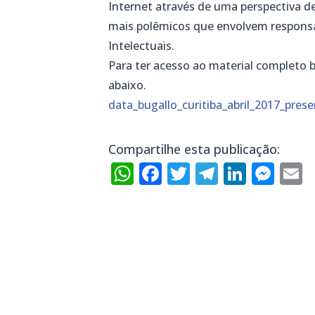
Internet através de uma perspectiva d
mais polêmicos que envolvem responsab
Intelectuais.
Para ter acesso ao material completo 
abaixo.
data_bugallo_curitiba_abril_2017_pres
Compartilhe esta publicação:
WhatsApp
Facebook
Twitter
Telegra
Linke
Mes
E