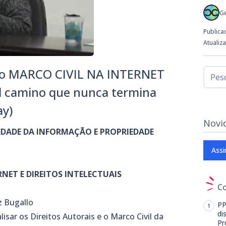
G
Publica
Atualiz
 o MARCO CIVIL NA INTERNET
el camino que nunca termina
ay)
Novi
EDADE DA INFORMAÇÃO E PROPRIEDADE
Assi
RNET E DIREITOS INTELECTUAIS
C
z Bugallo
PP
di
sar os Direitos Autorais e o Marco Civil da
Pr