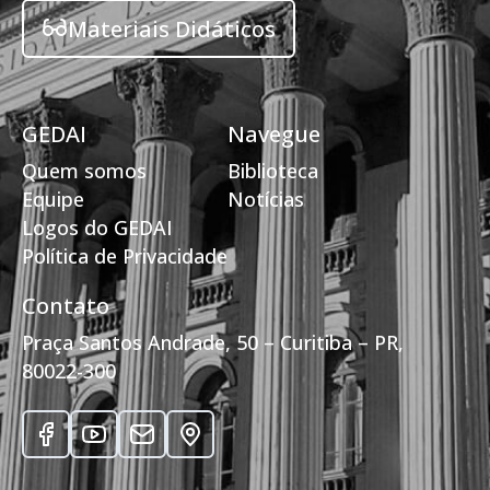
Materiais Didáticos
GEDAI
Navegue
Quem somos
Biblioteca
Equipe
Notícias
Logos do GEDAI
Política de Privacidade
Contato
Praça Santos Andrade, 50 – Curitiba – PR,
80022-300