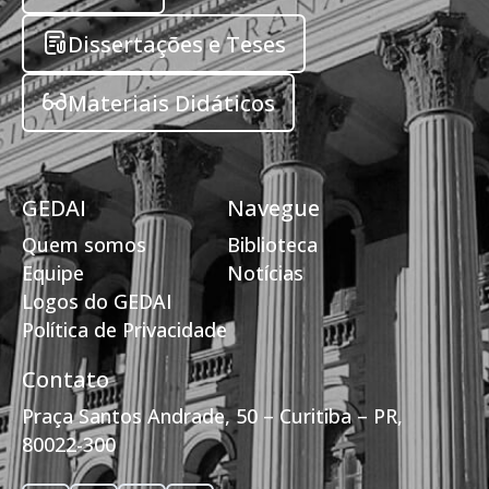
Dissertações e Teses
Materiais Didáticos
GEDAI
Navegue
Quem somos
Biblioteca
Equipe
Notícias
Logos do GEDAI
Política de Privacidade
Contato
Praça Santos Andrade, 50 – Curitiba – PR,
80022-300