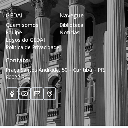
GEDAI
Navegue
Quem somos
Biblioteca
Equipe
Notícias
Logos do GEDAI
Política de Privacidade
Contato
Praça Santos Andrade, 50 – Curitiba – PR,
80022-300