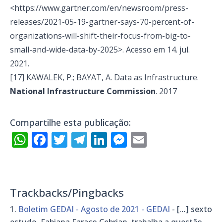
<https://www.gartner.com/en/newsroom/press-
releases/2021-05-19-gartner-says-70-percent-of-
organizations-will-shift-their-focus-from-big-to-
small-and-wide-data-by-2025>. Acesso em 14. jul.
2021.
[17]
KAWALEK, P.; BAYAT, A. Data as Infrastructure.
National Infrastructure Commission
. 2017
Compartilhe esta publicação:
WhatsApp
Facebook
Twitter
Telegram
LinkedIn
Messenger
Email
Trackbacks/Pingbacks
Boletim GEDAI - Agosto de 2021 - GEDAI
- […] sexto
estudo, Fabiana Faraco Cebrian, trabalha a questão