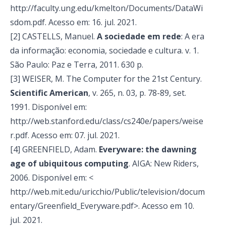
http://faculty.ung.edu/kmelton/Documents/DataWi
sdom.pdf. Acesso em: 16. jul. 2021.
[2] CASTELLS, Manuel.
A sociedade em rede
: A era
da informação: economia, sociedade e cultura. v. 1.
São Paulo: Paz e Terra, 2011. 630 p.
[3] WEISER, M. The Computer for the 21st Century.
Scientific American
, v.
265
, n. 03,
p. 78-89, set.
1991. Disponível em:
http://web.stanford.edu/class/cs240e/papers/weise
r.pdf. Acesso em: 07. jul. 2021.
[4] GREENFIELD, Adam.
Everyware: the dawning
age of ubiquitous computing
. AIGA: New Riders,
2006. Disponível em: <
http://web.mit.edu/uricchio/Public/television/docum
entary/Greenfield_Everyware.pdf>. Acesso em 10.
jul. 2021.