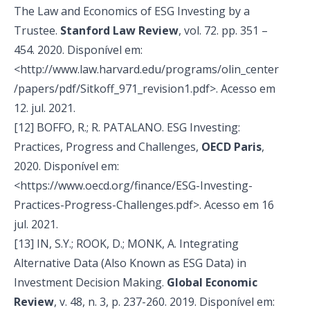
The Law and Economics of ESG Investing by a
Trustee.
Stanford Law Review
, vol. 72. pp. 351 –
454. 2020. Disponível em:
<http://www.law.harvard.edu/programs/olin_center
/papers/pdf/Sitkoff_971_revision1.pdf>. Acesso em
12. jul. 2021.
[12] BOFFO, R.; R. PATALANO. ESG Investing:
Practices, Progress and Challenges,
OECD Paris
,
2020. Disponível em:
<https://www.oecd.org/finance/ESG-Investing-
Practices-Progress-Challenges.pdf>. Acesso em 16
jul. 2021.
[13]
IN, S.Y.; ROOK, D.; MONK, A. Integrating
Alternative Data (Also Known as ESG Data) in
Investment Decision Making.
Global Economic
Review
, v. 48, n. 3, p. 237-260. 2019.
Disponível em: