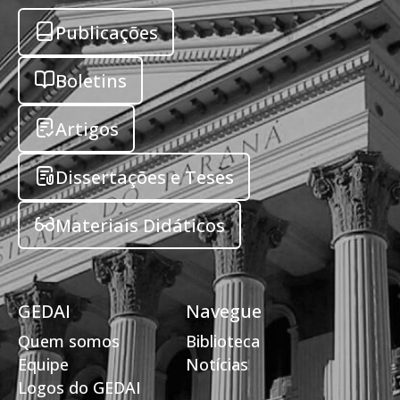
Publicações
Boletins
Artigos
Dissertações e Teses
Materiais Didáticos
GEDAI
Navegue
Quem somos
Biblioteca
Equipe
Notícias
Logos do GEDAI