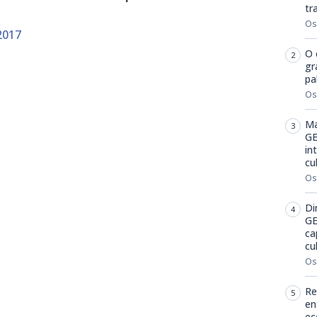
tr
Os
2017
O 
gr
pa
m
dIn
senger
mail
Os
Ma
GE
in
cu
Os
Di
GE
ca
cu
Os
Re
en
ec