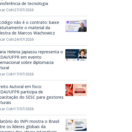
ansferência de tecnologia
car Cidri
27/07/2026
código não é o contrato: baixe
atuitamente o material da
lestra de Marcos Wachowicz
car Cidri
24/07/2026
ria Helena Japiassu representa o
DAI/UFPR em evento
ternacional sobre diplomacia
ltural
car Cidri
17/07/2026
reito Autoral em foco:
DAI/UFPR participa de
pacitação do SESC para gestores
lturais
car Cidri
17/07/2026
latório do INPI mostra o Brasil
tre os líderes globais da
onomia dos ativos intangíveis