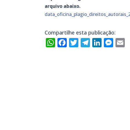
arquivo abaixo.
data_oficina_plagio_direitos_autorais_
Compartilhe esta publicação:
WhatsApp
Facebook
Twitter
Telegra
Linke
Mes
E