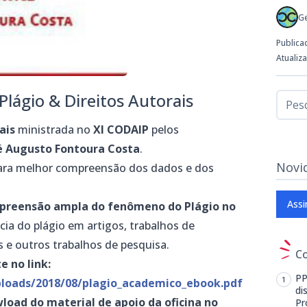
G
Publica
Atualiz
Plágio & Direitos Autorais
rais
ministrada no
XI CODAIP
pelos
é Augusto Fontoura Costa
.
Novi
 para melhor compreensão dos dados e dos
Assi
mpreensão ampla do fenômeno do Plágio no
ncia do plágio em artigos, trabalhos de
s e outros trabalhos de pesquisa.
C
e no link:
PP
uploads/2018/08/plagio_academico_ebook.pdf
di
ad do material de apoio da oficina no
Pr