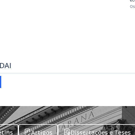
Os
EDAI
etins
Artigos
Dissertações e Teses