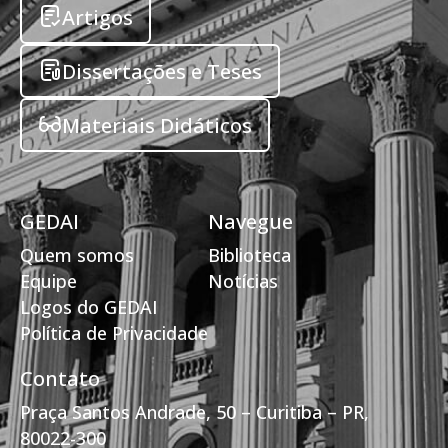
Artigos
Dissertações e Teses
Materiais Didáticos
GEDAI
Navegue
Quem somos
Biblioteca
Equipe
Notícias
Logos do GEDAI
Política de Privacidade
Contato
Praça Santos Andrade, 50 – Curitiba – PR,
80022-300