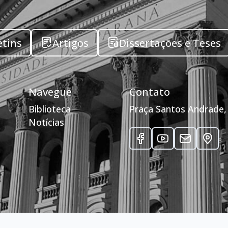
etins
Artigos
Dissertações e Teses
Navegue
Contato
Biblioteca
Praça Santos Andrade, 
Notícias