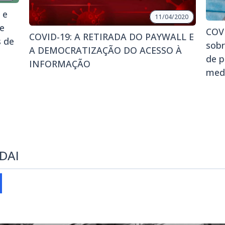
 e
11/04/2020
e
COVI
COVID-19: A RETIRADA DO PAYWALL E
s de
sobr
A DEMOCRATIZAÇÃO DO ACESSO À
de p
INFORMAÇÃO
med
EDAI