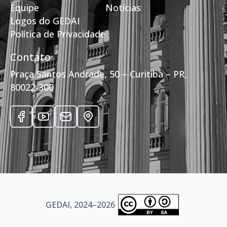
Equipe
Notícias
Logos do GEDAI
Política de Privacidade
Contato
Praça Santos Andrade, 50 – Curitiba – PR,
80022-300
GEDAI, 2024–2026