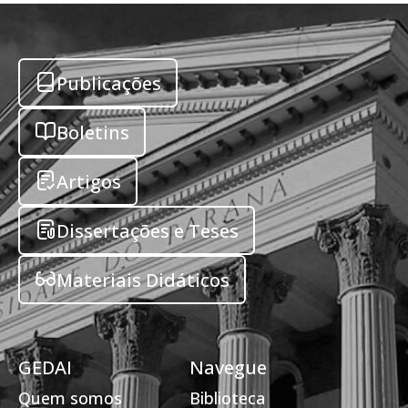
Publicações
Boletins
Artigos
Dissertações e Teses
Materiais Didáticos
GEDAI
Navegue
Quem somos
Biblioteca