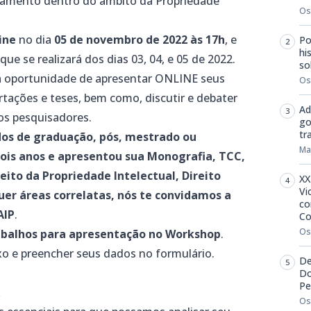
nsamento dentro do âmbito da Propriedade
Os
line
no dia
05 de novembro de 2022 às 17h
, e
Po
hi
ue se realizará dos dias 03, 04, e 05 de 2022.
so
a oportunidade de apresentar ONLINE seus
Os
rtações e teses, bem como, discutir e debater
Ad
os pesquisadores.
go
tr
udos de graduação, pós, mestrado ou
Ma
ois anos e apresentou sua Monografia, TCC,
eito da Propriedade Intelectual, Direito
XX
Vi
quer áreas correlatas, nós te convidamos a
co
AIP
.
Co
Os
rabalhos para apresentação no Workshop
.
aixo e preencher seus dados no formulário.
De
Do
Pe
A
Os