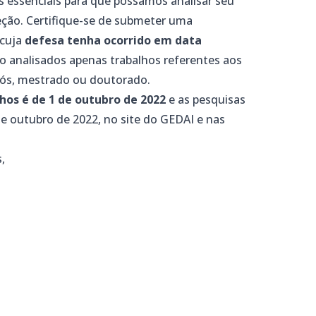
 essenciais para que possamos analisar seu
leção. Certifique-se de submeter uma
 cuja
defesa tenha ocorrido em data
ão analisados apenas trabalhos referentes aos
pós, mestrado ou doutorado.
hos é de 1 de outubro de 2022
e as pesquisas
de outubro de 2022, no site do GEDAI e nas
,
m
dIn
senger
mail