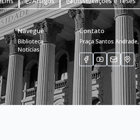
etins
Artigos
Dissertações e Teses
Navegue
Contato
Biblioteca
Praça Santos Andrade, 
Notícias