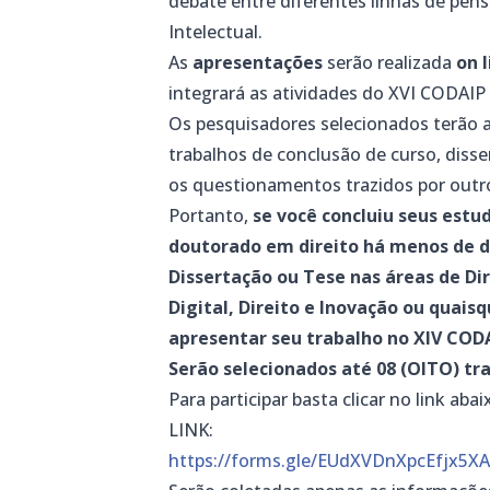
debate entre diferentes linhas de pe
Intelectual.
As
apresentações
serão realizada
on 
integrará as atividades do XVI CODAIP q
Os pesquisadores selecionados terão 
trabalhos de conclusão de curso, disse
os questionamentos trazidos por outr
Portanto,
se você concluiu seus est
doutorado em direito há menos de d
Dissertação ou Tese nas áreas de Dir
Digital, Direito e Inovação ou quais
apresentar seu trabalho no XIV COD
Serão selecionados até 08 (OITO) t
Para participar basta clicar no link ab
LINK:
https://forms.gle/EUdXVDnXpcEfjx5X