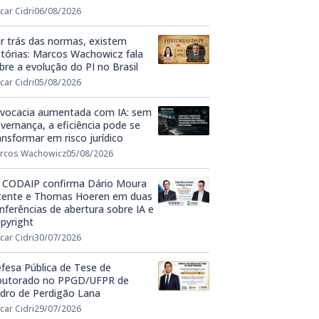
car Cidri
06/08/2026
r trás das normas, existem
stórias: Marcos Wachowicz fala
bre a evolução do PI no Brasil
car Cidri
05/08/2026
vocacia aumentada com IA: sem
vernança, a eficiência pode se
ansformar em risco jurídico
rcos Wachowicz
05/08/2026
 CODAIP confirma Dário Moura
cente e Thomas Hoeren em duas
nferências de abertura sobre IA e
pyright
car Cidri
30/07/2026
fesa Pública de Tese de
utorado no PPGD/UFPR de
dro de Perdigão Lana
car Cidri
29/07/2026