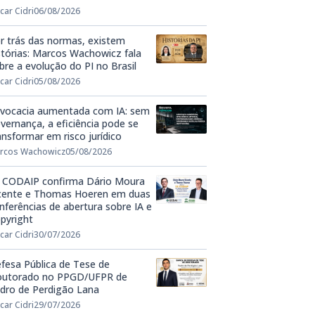
car Cidri
06/08/2026
r trás das normas, existem
stórias: Marcos Wachowicz fala
bre a evolução do PI no Brasil
car Cidri
05/08/2026
vocacia aumentada com IA: sem
vernança, a eficiência pode se
ansformar em risco jurídico
rcos Wachowicz
05/08/2026
 CODAIP confirma Dário Moura
cente e Thomas Hoeren em duas
nferências de abertura sobre IA e
pyright
car Cidri
30/07/2026
fesa Pública de Tese de
utorado no PPGD/UFPR de
dro de Perdigão Lana
car Cidri
29/07/2026