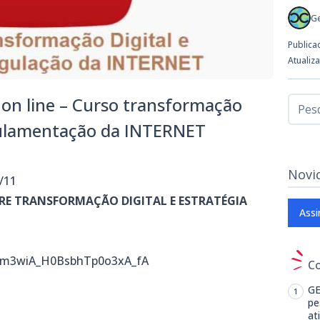
G
Publica
Atualiz
 on line – Curso transformação
egulamentação da INTERNET
Novi
3/11
RE TRANSFORMAÇÃO DIGITAL E ESTRATÉGIA
Assi
UCm3wiA_H0BsbhTp0o3xA_fA
C
GE
pe
at