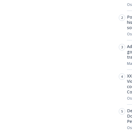
m
dIn
senger
mail
Os
Po
hi
so
Os
Ad
go
tr
Ma
XX
Vi
co
Co
Os
De
Do
Pe
Os