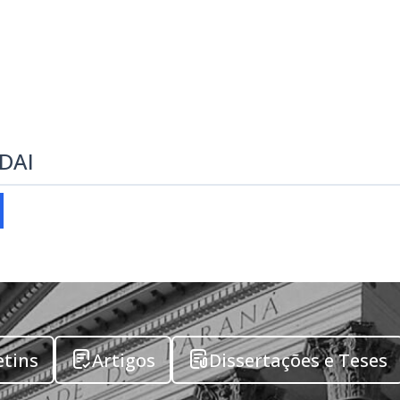
EDAI
etins
Artigos
Dissertações e Teses