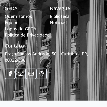
GEDAI
Navegue
Quem somos
Biblioteca
Equipe
Notícias
Logos do GEDAI
Política de Privacidade
Contato
Praça Santos Andrade, 50 – Curitiba – PR,
80022-300