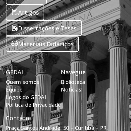
Artigos
Dissertações e Teses
Materiais Didáticos
GEDAI
Navegue
Quem somos
Biblioteca
Equipe
Notícias
Logos do GEDAI
Política de Privacidade
Contato
Praça Santos Andrade, 50 – Curitiba – PR,