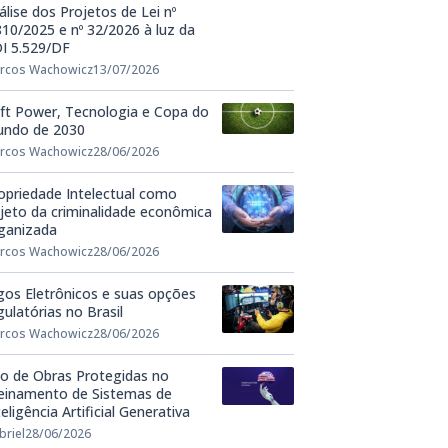
álise dos Projetos de Lei nº
810/2025 e nº 32/2026 à luz da
I 5.529/DF
rcos Wachowicz
13/07/2026
ft Power, Tecnologia e Copa do
ndo de 2030
rcos Wachowicz
28/06/2026
opriedade Intelectual como
jeto da criminalidade econômica
ganizada
rcos Wachowicz
28/06/2026
gos Eletrônicos e suas opções
gulatórias no Brasil
rcos Wachowicz
28/06/2026
o de Obras Protegidas no
einamento de Sistemas de
teligência Artificial Generativa
briel
28/06/2026