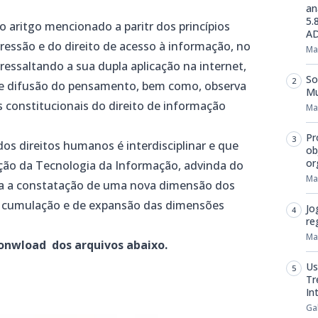
an
5.
o aritgo mencionado a paritr dos princípios
AD
ressão e do direito de acesso à informação, no
Ma
ressaltando a sua dupla aplicação na internet,
So
e difusão do pensamento, bem como, observa
Mu
s constitucionais do direito de informação
Ma
Pr
os direitos humanos é interdisciplinar e
que
ob
or
ção da Tecnologia da Informação,
advinda do
Ma
ta a constatação de uma nova
dimensão dos
 cumulação e de expansão
das dimensões
Jo
re
Ma
onwload dos arquivos abaixo.
Us
Tr
In
Ga