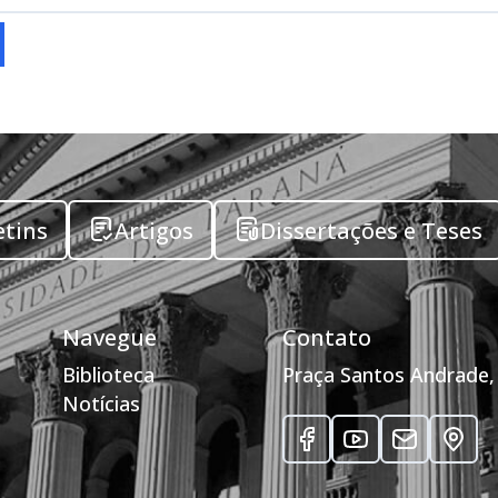
etins
Artigos
Dissertações e Teses
Navegue
Contato
Biblioteca
Praça Santos Andrade, 
Notícias