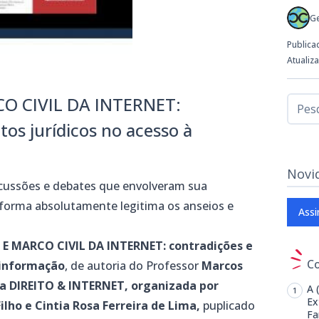
G
Publica
Atualiz
O CIVIL DA INTERNET:
os jurídicos no acesso à
Novi
cussões e debates que envolveram sua
 forma absolutamente legitima os
anseios e
Assi
 E MARCO CIVIL DA INTERNET:
contradições e
C
 informação
, de autoria do Professor
Marcos
a DIREITO & INTERNET, organizada por
A 
Ex
lho e Cintia Rosa Ferreira de Lima,
puplicado
Fa