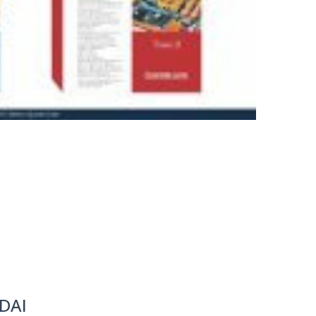
m
dIn
senger
mail
EDAI